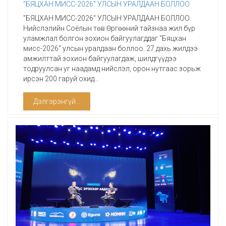
"БЯЦХАН МИСС-2026" УЛСЫН УРАЛДААН БОЛЛОО
"БЯЦХАН МИСС-2026" УЛСЫН УРАЛДААН БОЛЛОО
Нийслэлийн Соёлын төв Өргөөний тайзнаа жил бүр
уламжлал болгон зохион байгуулагддаг "Бяцхан
мисс-2026" улсын уралдаан боллоо. 27 дахь жилдээ
амжилттай зохион байгуулагдаж, шилдгүүдээ
тодруулсан уг наадамд нийслэл, орон нутгаас зорьж
ирсэн 200 гаруй охид...
Дэлгэрэнгүй...