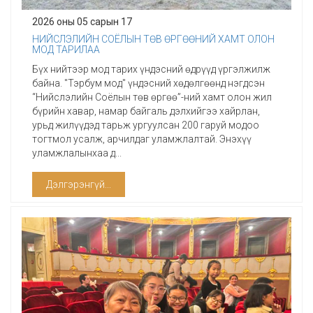
2026 оны 05 сарын 17
НИЙСЛЭЛИЙН СОЁЛЫН ТӨВ ӨРГӨӨНИЙ ХАМТ ОЛОН
МОД ТАРИЛАА
Бүх нийтээр мод тарих үндэсний өдрүүд үргэлжилж
байна. "Тэрбум мод" үндэсний хөдөлгөөнд нэгдсэн
“Нийслэлийн Соёлын төв өргөө”-ний хамт олон жил
бүрийн хавар, намар байгаль дэлхийгээ хайрлан,
урьд жилүүдэд тарьж ургуулсан 200 гаруй модоо
тогтмол усалж, арчилдаг уламжлалтай. Энэхүү
уламжлалынхаа д...
Дэлгэрэнгүй...