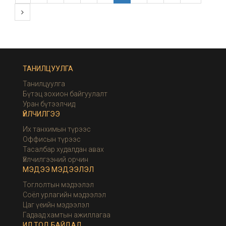
ТАНИЛЦУУЛГА
Танилцуулга
Бүтэц зохион байгуулалт
Уран бүтээлчид
ҮЙЛЧИЛГЭЭ
Их танхимын түрээс
Оффисын түрээс
Тасалбар худалдан авах
Үйлчилгээний орчин
МЭДЭЭ МЭДЭЭЛЭЛ
Тоглолтын мэдээлэл
Соёл урлагийн мэдээлэл
Цаг үеийн мэдээлэл
Гадаад хамтын ажиллагаа
ИЛ ТОД БАЙДАЛ