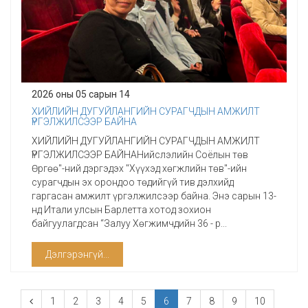
2026 оны 05 сарын 14
ХИЙЛИЙН ДУГУЙЛАНГИЙН СУРАГЧДЫН АМЖИЛТ
ҮРГЭЛЖИЛСЭЭР БАЙНА
ХИЙЛИЙН ДУГУЙЛАНГИЙН СУРАГЧДЫН АМЖИЛТ
ҮРГЭЛЖИЛСЭЭР БАЙНАНийслэлийн Соёлын төв
Өргөө"-ний дэргэдэх "Хүүхэд хөгжлийн төв"-ийн
сурагчдын эх орондоо төдийгүй тив дэлхийд
гаргасан амжилт үргэлжилсээр байна. Энэ сарын 13-
нд Итали улсын Барлетта хотод зохион
байгуулагдсан “Залуу Хөгжимчдийн 36 - р...
Дэлгэрэнгүй...
1
2
3
4
5
6
7
8
9
10