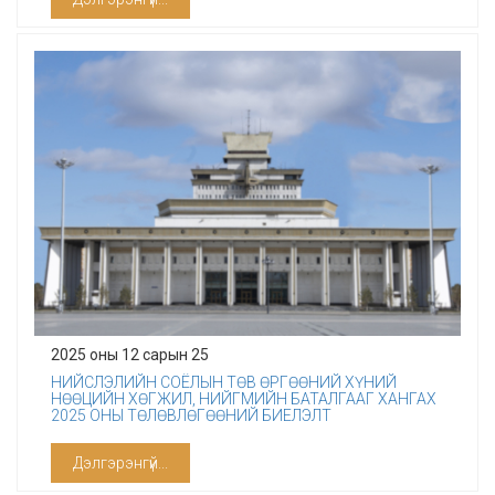
2025 оны 12 сарын 25
НИЙСЛЭЛИЙН СОЁЛЫН ТӨВ ӨРГӨӨНИЙ ХҮНИЙ
НӨӨЦИЙН ХӨГЖИЛ, НИЙГМИЙН БАТАЛГААГ ХАНГАХ
2025 ОНЫ ТӨЛӨВЛӨГӨӨНИЙ БИЕЛЭЛТ
Дэлгэрэнгүй...