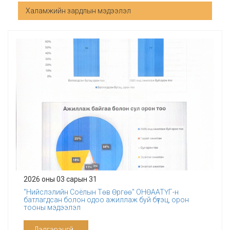
Халамжийн зардлын мэдээлэл
2026 оны 03 сарын 31
"Нийслэлийн Соёлын Төв Өргөө" ОНӨААТҮГ-н
батлагдсан болон одоо ажиллаж буй бүтэц, орон
тооны мэдээлэл
Дэлгэрэнгүй...