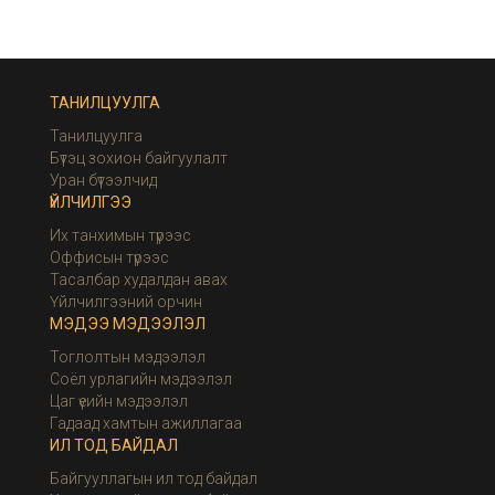
ТАНИЛЦУУЛГА
Танилцуулга
Бүтэц зохион байгуулалт
Уран бүтээлчид
ҮЙЛЧИЛГЭЭ
Их танхимын түрээс
Оффисын түрээс
Тасалбар худалдан авах
Үйлчилгээний орчин
МЭДЭЭ МЭДЭЭЛЭЛ
Тоглолтын мэдээлэл
Соёл урлагийн мэдээлэл
Цаг үеийн мэдээлэл
Гадаад хамтын ажиллагаа
ИЛ ТОД БАЙДАЛ
Байгууллагын ил тод байдал