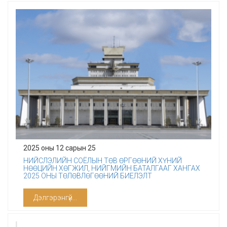
2025 оны 12 сарын 25
НИЙСЛЭЛИЙН СОЁЛЫН ТӨВ ӨРГӨӨНИЙ ХҮНИЙ
НӨӨЦИЙН ХӨГЖИЛ, НИЙГМИЙН БАТАЛГААГ ХАНГАХ
2025 ОНЫ ТӨЛӨВЛӨГӨӨНИЙ БИЕЛЭЛТ
Дэлгэрэнгүй...