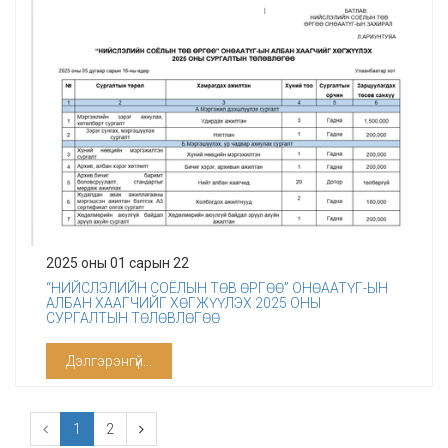
2025 оны 01 сарын 22
“НИЙСЛЭЛИЙН СОЁЛЫН ТӨВ ӨРГӨӨ” ОНӨААТҮГ-ЫН
АЛБАН ХААГЧИЙГ ХӨГЖҮҮЛЭХ 2025 ОНЫ
СУРГАЛТЫН ТӨЛӨВЛӨГӨӨ
Дэлгэрэнгүй...
1
2