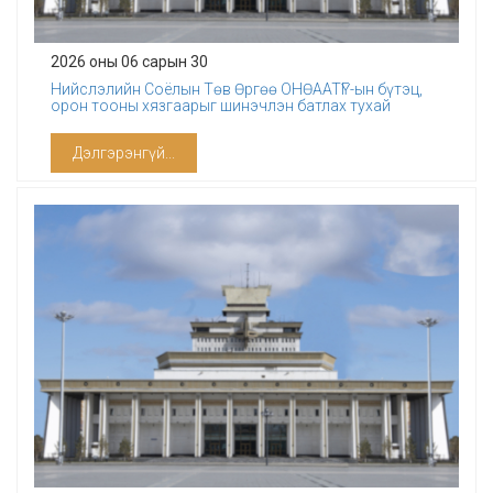
2026 оны 06 сарын 30
Нийслэлийн Соёлын Төв Өргөө ОНӨААТҮГ-ын бүтэц,
орон тооны хязгаарыг шинэчлэн батлах тухай
Дэлгэрэнгүй...