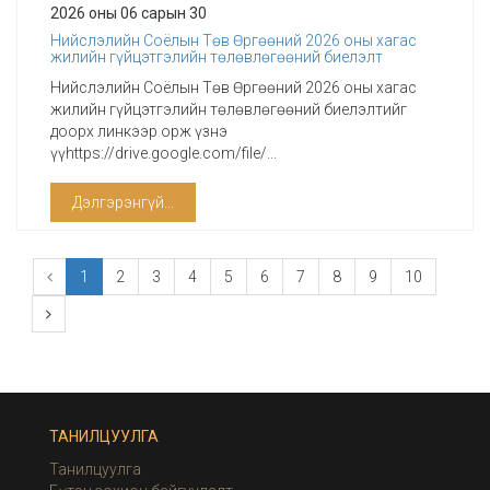
2026 оны 06 сарын 30
Нийслэлийн Соёлын Төв Өргөөний 2026 оны хагас
жилийн гүйцэтгэлийн төлөвлөгөөний биелэлт
Нийслэлийн Соёлын Төв Өргөөний 2026 оны хагас
жилийн гүйцэтгэлийн төлөвлөгөөний биелэлтийг
доорх линкээр орж үзнэ
үүhttps://drive.google.com/file/...
Дэлгэрэнгүй...
1
2
3
4
5
6
7
8
9
10
ТАНИЛЦУУЛГА
Танилцуулга