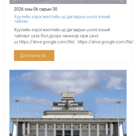
2026 оны 06 сарын 30
Хуулийн хэрэгжилтийн үр дагаврын үнэлгээний
тайлан
Хуулийн хэрэгжилтийн үр дагаврын үнэлгээний
тайланг үзэх бол доорх линкээр орж үзнэ
үү.https://drive.google.com/file/...https://drive.google.com/file/
Дэлгэрэнгүй...