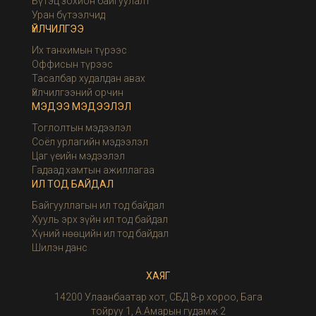
Бүтэц зохион байгуулалт
Уран бүтээлчид
ҮЙЛЧИЛГЭЭ
Их танхимын түрээс
Оффисын түрээс
Тасалбар худалдан авах
Үйлчилгээний орчин
МЭДЭЭ МЭДЭЭЛЭЛ
Тоглолтын мэдээлэл
Соёл урлагийн мэдээлэл
Цаг үеийн мэдээлэл
Гадаад хамтын ажиллагаа
ИЛ ТОД БАЙДАЛ
Байгууллагын ил тод байдал
Хууль эрх зүйн ил тод байдал
Хүний нөөцийн ил тод байдал
Шилэн данс
ХАЯГ
14200 Улаанбаатар хот, СБД 8-р хороо, Бага
тойруу 1, А.Амарын гудамж 2