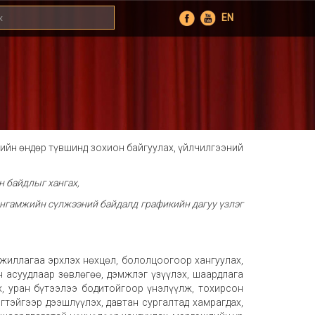
EN
лийн өндөр түвшинд зохион байгуулах, үйлчилгээний
н байдлыг хангах,
ангамжийн сүлжээний байдалд графикийн дагуу үзлэг
жиллагаа эрхлэх нөхцөл, бололцоогоор хангуулах,
н асуудлаар зөвлөгөө, дэмжлэг үзүүлэх, шаардлага
х, уран бүтээлээ бодитойгоор үнэлүүлж, тохирсон
гтэйгээр дээшлүүлэх, давтан сургалтад хамрагдах,