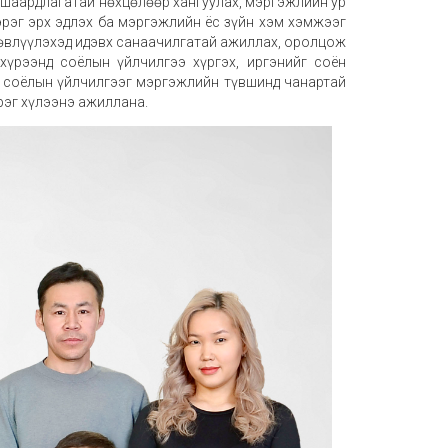
 шаардлагатай нөхцөлөөр хангуулах, мэргэжлийн ур
эрэг эрх эдлэх ба мэргэжлийн ёс зүйн хэм хэмжээг
дээ өвлүүлэхэд идэвх санаачилгатай ажиллах, оролцож
үрээнд соёлын үйлчилгээ хүргэх, иргэнийг соён
, соёлын үйлчилгээг мэргэжлийн түвшинд чанартай
рэг хүлээнэ ажиллана.