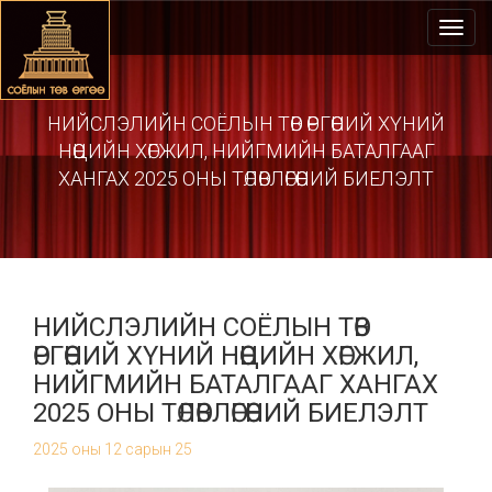
Toggl
navig
НИЙСЛЭЛИЙН СОЁЛЫН ТӨВ ӨРГӨӨНИЙ ХҮНИЙ
НӨӨЦИЙН ХӨГЖИЛ, НИЙГМИЙН БАТАЛГААГ
ХАНГАХ 2025 ОНЫ ТӨЛӨВЛӨГӨӨНИЙ БИЕЛЭЛТ
НИЙСЛЭЛИЙН СОЁЛЫН ТӨВ
ӨРГӨӨНИЙ ХҮНИЙ НӨӨЦИЙН ХӨГЖИЛ,
НИЙГМИЙН БАТАЛГААГ ХАНГАХ
2025 ОНЫ ТӨЛӨВЛӨГӨӨНИЙ БИЕЛЭЛТ
2025 оны 12 сарын 25