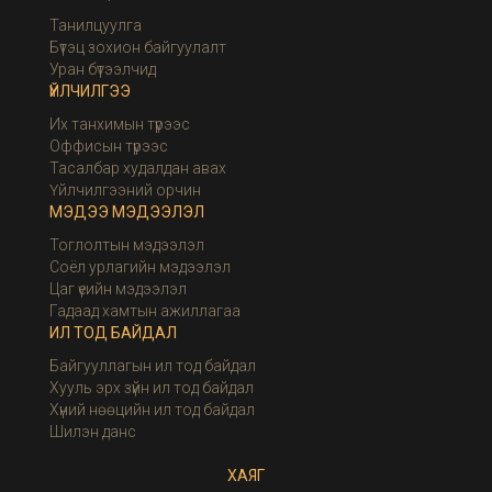
Танилцуулга
Бүтэц зохион байгуулалт
Уран бүтээлчид
ҮЙЛЧИЛГЭЭ
Их танхимын түрээс
Оффисын түрээс
Тасалбар худалдан авах
Үйлчилгээний орчин
МЭДЭЭ МЭДЭЭЛЭЛ
Тоглолтын мэдээлэл
Соёл урлагийн мэдээлэл
Цаг үеийн мэдээлэл
Гадаад хамтын ажиллагаа
ИЛ ТОД БАЙДАЛ
Байгууллагын ил тод байдал
Хууль эрх зүйн ил тод байдал
Хүний нөөцийн ил тод байдал
Шилэн данс
ХАЯГ