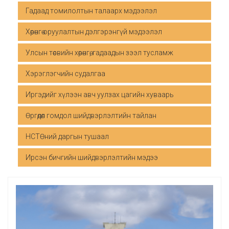
Гадаад томилолтын талаарх мэдээлэл
Хөрөнгө оруулалтын дэлгэрэнгүй мэдээлэл
Улсын төсвийн хөрөнгө, гадаадын зээл тусламж
Хэрэглэгчийн судалгаа
Иргэдийг хүлээн авч уулзах цагийн хуваарь
Өргөдөл гомдол шийдвэрлэлтийн тайлан
НСТӨний даргын тушаал
Ирсэн бичгийн шийдвэрлэлтийн мэдээ