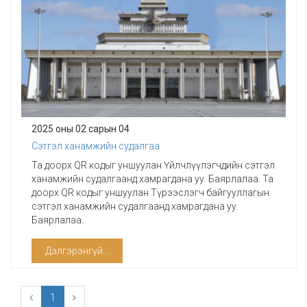
2025 оны 02 сарын 04
Сэтгэл ханамжийн судалгаа
Та доорх QR кодыг уншуулан Үйлчлүүлэгчдийн сэтгэл
ханамжийн судалгаанд хамрагдана уу. Баярлалаа. Та
доорх QR кодыг уншуулан Түрээслэгч байгууллагын
сэтгэл ханамжийн судалгаанд хамрагдана уу.
Баярлалаа.
Дэлгэрэнгүй...
1