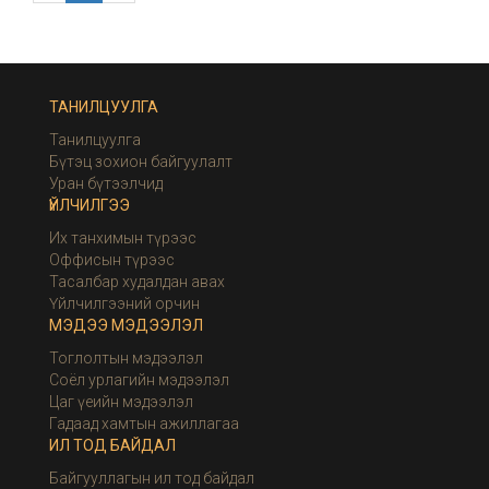
ТАНИЛЦУУЛГА
Танилцуулга
Бүтэц зохион байгуулалт
Уран бүтээлчид
ҮЙЛЧИЛГЭЭ
Их танхимын түрээс
Оффисын түрээс
Тасалбар худалдан авах
Үйлчилгээний орчин
МЭДЭЭ МЭДЭЭЛЭЛ
Тоглолтын мэдээлэл
Соёл урлагийн мэдээлэл
Цаг үеийн мэдээлэл
Гадаад хамтын ажиллагаа
ИЛ ТОД БАЙДАЛ
Байгууллагын ил тод байдал