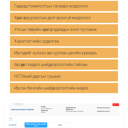
Гадаад томилолтын талаарх мэдээлэл
Хөрөнгө оруулалтын дэлгэрэнгүй мэдээлэл
Улсын төсвийн хөрөнгө, гадаадын зээл тусламж
Хэрэглэгчийн судалгаа
Иргэдийг хүлээн авч уулзах цагийн хуваарь
Өргөдөл гомдол шийдвэрлэлтийн тайлан
НСТӨний даргын тушаал
Ирсэн бичгийн шийдвэрлэлтийн мэдээ