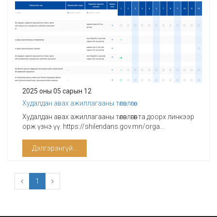
2025 оны 05 сарын 12
Худалдан авах ажиллагааны төлөвлөгөө
Худалдан авах ажиллагааны төлөвлөгөөг та доорх линкээр
орж үзнэ үү. https://shilendans.gov.mn/orga...
Дэлгэрэнгүй...
1