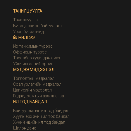
ТАНИЛЦУУЛГА
Танилцуулга
Бүтэц зохион байгуулалт
Уран бүтээлчид
ҮЙЛЧИЛГЭЭ
Их танхимын түрээс
Оффисын түрээс
Тасалбар худалдан авах
Үйлчилгээний орчин
МЭДЭЭ МЭДЭЭЛЭЛ
Тоглолтын мэдээлэл
Соёл урлагийн мэдээлэл
Цаг үеийн мэдээлэл
Гадаад хамтын ажиллагаа
ИЛ ТОД БАЙДАЛ
Байгууллагын ил тод байдал
Хууль эрх зүйн ил тод байдал
Хүний нөөцийн ил тод байдал
Шилэн данс