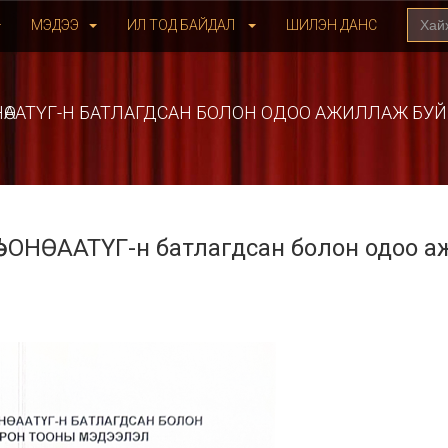
МЭДЭЭ
ИЛ ТОД БАЙДАЛ
ШИЛЭН ДАНС
" ОНӨААТҮГ-Н БАТЛАГДСАН БОЛОН ОДОО АЖИЛЛАЖ Б
ө" ОНӨААТҮГ-н батлагдсан болон одоо а