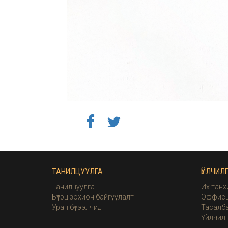
ТАНИЛЦУУЛГА
ҮЙЛЧИЛ
Танилцуулга
Их танх
Бүтэц зохион байгуулалт
Оффисы
Уран бүтээлчид
Тасалба
Үйлчил