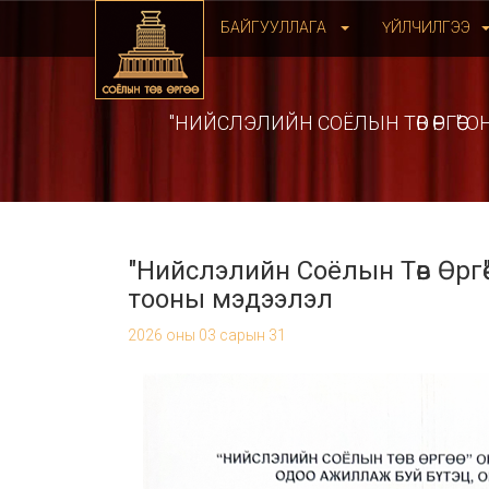
БАЙГУУЛЛАГА
ҮЙЛЧИЛГЭЭ
"НИЙСЛЭЛИЙН СОЁЛЫН ТӨВ ӨРГӨӨ
"Нийслэлийн Соёлын Төв Өргө
тооны мэдээлэл
2026 оны 03 сарын 31