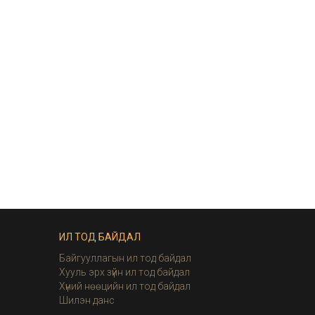
ИЛ ТОД БАЙДАЛ
Байгууллагын ил тод байдал
Хууль эрх зүйн ил тод байдал
Хүний нөөцийн ил тод байдал
Шилэн данс