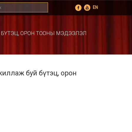
EN
УЙ БҮТЭЦ, ОРОН ТООНЫ МЭДЭЭЛЭЛ
жиллаж буй бүтэц, орон