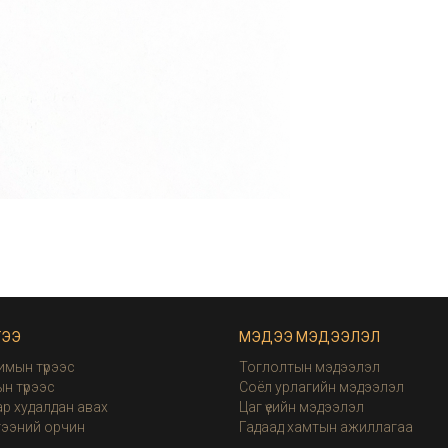
ГЭЭ
МЭДЭЭ МЭДЭЭЛЭЛ
имын түрээс
Тоглолтын мэдээлэл
н түрээс
Соёл урлагийн мэдээлэл
р худалдан авах
Цаг үеийн мэдээлэл
гээний орчин
Гадаад хамтын ажиллагаа