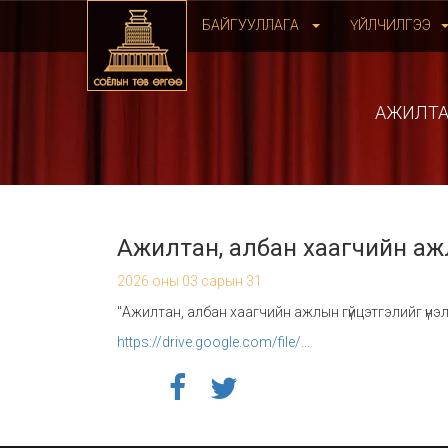
БАЙГУУЛЛАГА
ҮЙЛЧИЛГЭЭ
АЖИЛТА
Ажилтан, албан хаагчийн ажл
2026 оны 03 сарын 31
"Ажилтан, албан хаагчийн ажлын гүйцэтгэлийг үнэ
https://drive.google.com/file/...