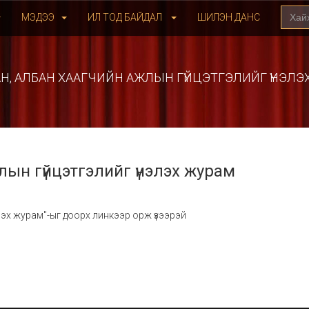
МЭДЭЭ
ИЛ ТОД БАЙДАЛ
ШИЛЭН ДАНС
Н, АЛБАН ХААГЧИЙН АЖЛЫН ГҮЙЦЭТГЭЛИЙГ ҮНЭЛЭ
ын гүйцэтгэлийг үнэлэх журам
лэх журам"-ыг доорх линкээр орж үзээрэй