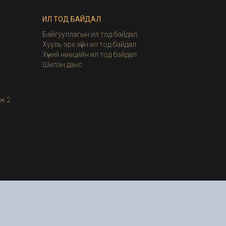
ИЛ ТОД БАЙДАЛ
Байгууллагын ил тод байдал
Хууль эрх зүйн ил тод байдал
Хүний нөөцийн ил тод байдал
Шилэн данс
ж 2