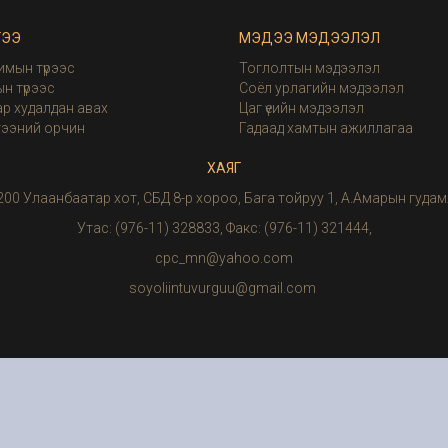
ГЭЭ
МЭДЭЭ МЭДЭЭЛЭЛ
имын түрээс
Тоглолтын мэдээлэл
н түрээс
Соёл урлагийн мэдээлэл
р худалдан авах
Цаг үеийн мэдээлэл
гээний орчин
Гадаад хамтын ажиллагаа
ХАЯГ
200 Улаанбаатар хот, СБД 8-р хороо, Бага тойруу 1, А.Амарын гудам
Утас: (976-11) 328833, Факс: (976-11) 321444,
cpc_mn@yahoo.com
soyoliintuvurguu@gmail.com