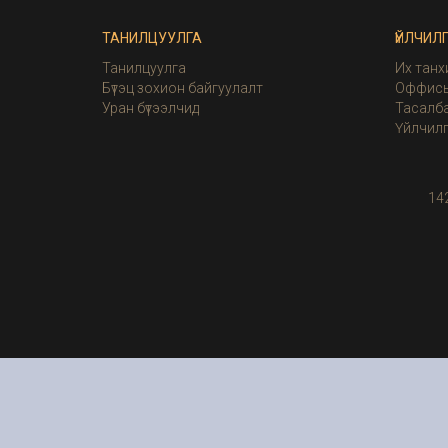
ТАНИЛЦУУЛГА
ҮЙЛЧИЛ
Танилцуулга
Их танх
Бүтэц зохион байгуулалт
Оффисы
Уран бүтээлчид
Тасалба
Үйлчил
14