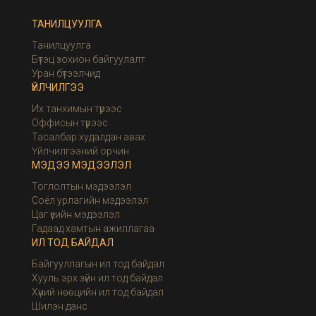
ТАНИЛЦУУЛГА
Танилцуулга
Бүтэц зохион байгуулалт
Уран бүтээлчид
ҮЙЛЧИЛГЭЭ
Их танхимын түрээс
Оффисын түрээс
Тасалбар худалдан авах
Үйлчилгээний орчин
МЭДЭЭ МЭДЭЭЛЭЛ
Тоглолтын мэдээлэл
Соёл урлагийн мэдээлэл
Цаг үеийн мэдээлэл
Гадаад хамтын ажиллагаа
ИЛ ТОД БАЙДАЛ
Байгууллагын ил тод байдал
Хууль эрх зүйн ил тод байдал
Хүний нөөцийн ил тод байдал
Шилэн данс