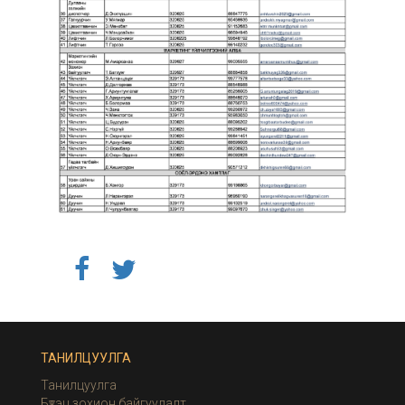
ТАНИЛЦУУЛГА
Танилцуулга
Бүтэц зохион байгуулалт