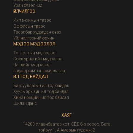
Уран бүтээлчид
ҮЙЛЧИЛГЭЭ
Их танхимын түрээс
Оффисын түрээс
Тасалбар худалдан авах
Үйлчилгээний орчин
МЭДЭЭ МЭДЭЭЛЭЛ
Тоглолтын мэдээлэл
Соёл урлагийн мэдээлэл
Цаг үеийн мэдээлэл
Гадаад хамтын ажиллагаа
ИЛ ТОД БАЙДАЛ
Байгууллагын ил тод байдал
Хууль эрх зүйн ил тод байдал
Хүний нөөцийн ил тод байдал
Шилэн данс
ХАЯГ
14200 Улаанбаатар хот, СБД 8-р хороо, Бага
тойруу 1, А.Амарын гудамж 2