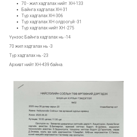
70 - жил хадгалах нийт ХН-133
Байнга хадгалах ХН-31
Түр хадгалах ХН-306
Түр хадгалах ХН олдоогүй -31
Түр хадгалах нийт ХН -275
Үүнээс Байнга хадгалах нь -14
70 жил хадгалах нь -3
Түр хадгалах нь -23
Архивт нийт ХН-439 байна.