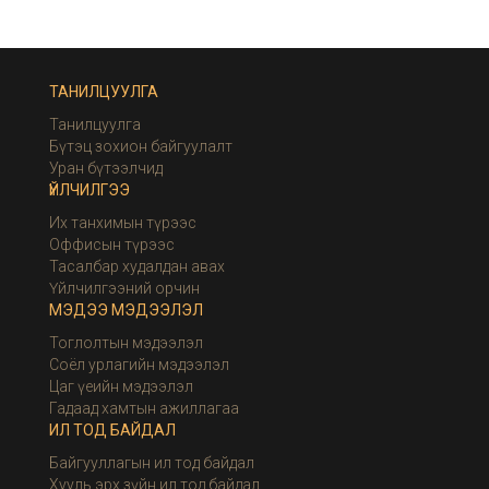
ТАНИЛЦУУЛГА
Танилцуулга
Бүтэц зохион байгуулалт
Уран бүтээлчид
ҮЙЛЧИЛГЭЭ
Их танхимын түрээс
Оффисын түрээс
Тасалбар худалдан авах
Үйлчилгээний орчин
МЭДЭЭ МЭДЭЭЛЭЛ
Тоглолтын мэдээлэл
Соёл урлагийн мэдээлэл
Цаг үеийн мэдээлэл
Гадаад хамтын ажиллагаа
ИЛ ТОД БАЙДАЛ
Байгууллагын ил тод байдал
Хууль эрх зүйн ил тод байдал