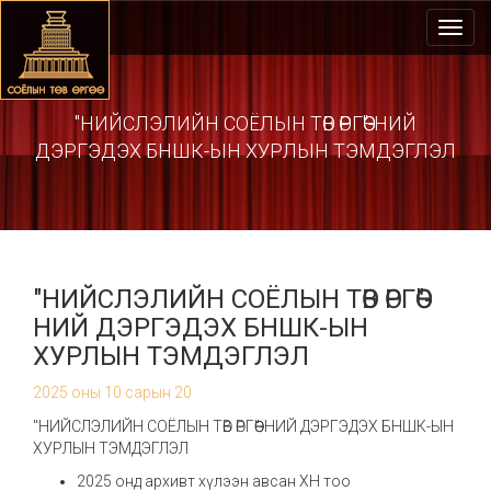
Toggl
navig
"НИЙСЛЭЛИЙН СОЁЛЫН ТӨВ ӨРГӨӨ"-НИЙ
ДЭРГЭДЭХ БНШК-ЫН ХУРЛЫН ТЭМДЭГЛЭЛ
"НИЙСЛЭЛИЙН СОЁЛЫН ТӨВ ӨРГӨӨ"-
НИЙ ДЭРГЭДЭХ БНШК-ЫН
ХУРЛЫН ТЭМДЭГЛЭЛ
2025 оны 10 сарын 20
"НИЙСЛЭЛИЙН СОЁЛЫН ТӨВ ӨРГӨӨ"-НИЙ ДЭРГЭДЭХ БНШК-ЫН
ХУРЛЫН ТЭМДЭГЛЭЛ
2025 онд архивт хүлээн авсан ХН тоо