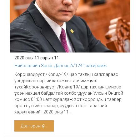
2020 оны 11 сарын 11
Нийслэлийн Засаг Даргын А/1241 захирамж
Коронавируст /Ковид-19/ цар тахлын халдвараас
урьдчилан сэргийлэхажлыг эрчимжүүлэх
тухайКоронавируст /Ковид-19/ цар тахлын шинээр
үүссэн нөхцөл байдалтай холбогдуулан Улсын Онцгой
комисс 01:00 цагт хуралдаж Хот хоорондын тээвэр,
орон нутгийн тээвэр, суудлын галт тэрэгний
хөдөлгөөнийг 2020 оны 11 ...
Дэлгэрэнгүй...