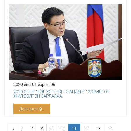
2020 оны 01 сарын 06
2020 ОНЫГ "НЭГ ХОТ-НЭГ СТАНДАРТ" ЗОРИЛТОТ
ЖИЛ БОЛГОН ЗАРЛАЛАА.
Дэлгэрэнгүй...
6
7
8
9
10
11
12
13
14