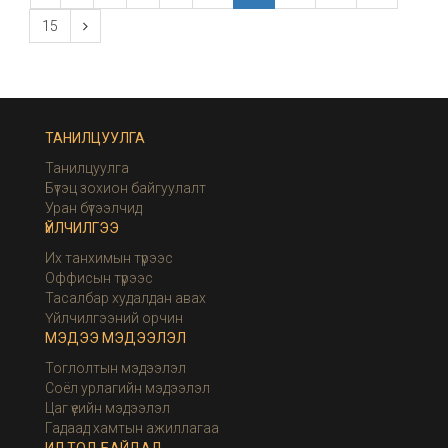
15
ТАНИЛЦУУЛГА
Танилцуулга
Бүтэц зохион байгуулалт
Уран бүтээлчид
ҮЙЛЧИЛГЭЭ
Их танхимын түрээс
Оффисын түрээс
Тасалбар худалдан авах
Үйлчилгээний орчин
МЭДЭЭ МЭДЭЭЛЭЛ
Тоглолтын мэдээлэл
Соёл урлагийн мэдээлэл
Цаг үеийн мэдээлэл
Гадаад хамтын ажиллагаа