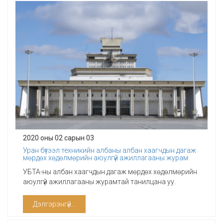
2020 оны 02 сарын 03
Уран бүтээл техникийн албаны албан хаагчдын дагаж
мөрдөх хөдөлмөрийн аюулгүй ажиллагааны журам
УБТА-ны албан хаагчдын дагаж мөрдөх хөдөлмөрийн
аюулгүй ажиллагааны журамтай танилцана уу.
Дэлгэрэнгүй...