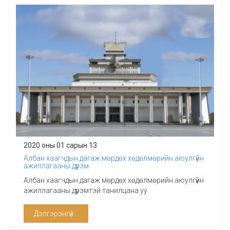
2020 оны 01 сарын 13
Албан хаагчдын дагаж мөрдөх хөдөлмөрийн аюулгүйн
ажиллагааны дүрэм
Албан хаагчдын дагаж мөрдөх хөдөлмөрийн аюулгүйн
ажиллагааны дүрэмтэй танилцана уу.
Дэлгэрэнгүй...