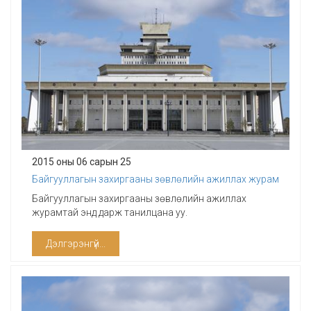
2015 оны 06 сарын 25
​Байгууллагын захиргааны зөвлөлийн ажиллах журам
Байгууллагын захиргааны зөвлөлийн ажиллах
журамтай энд дарж танилцана уу.
Дэлгэрэнгүй...