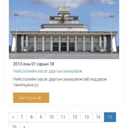
2013 оны 01 сарын 18
Нийслэлийн засаг даргын захирамж
Нийслэлийн засаг даргын захирамжтай энд дарж
танилцана уу.
Дэлгэрэнгүй...
7
8
9
10
11
12
13
14
15
16