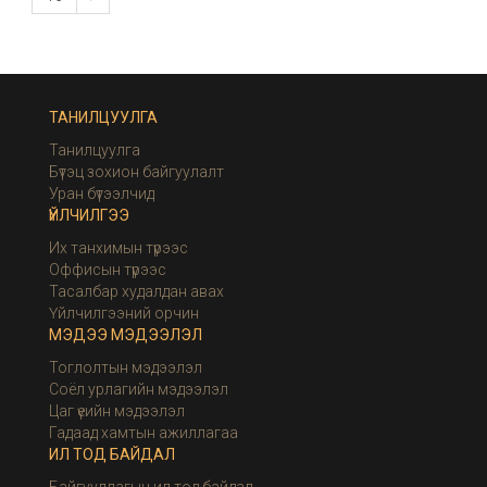
ТАНИЛЦУУЛГА
Танилцуулга
Бүтэц зохион байгуулалт
Уран бүтээлчид
ҮЙЛЧИЛГЭЭ
Их танхимын түрээс
Оффисын түрээс
Тасалбар худалдан авах
Үйлчилгээний орчин
МЭДЭЭ МЭДЭЭЛЭЛ
Тоглолтын мэдээлэл
Соёл урлагийн мэдээлэл
Цаг үеийн мэдээлэл
Гадаад хамтын ажиллагаа
ИЛ ТОД БАЙДАЛ