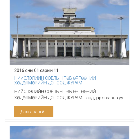
2016 оны 01 сарын 11
НИЙСЛЭЛИЙН СОЁЛЫН ТӨВ ӨРГӨӨНИЙ
ХӨДӨЛМӨРИЙН ДОТООД ЖУРАМ
НИЙСЛЭЛИЙН СОЁЛЫН ТӨВ ӨРГӨӨНИЙ
ХӨДӨЛМӨРИЙН ДОТООД ЖУРАМ-г энд дарж харна уу
Дэлгэрэнгүй...