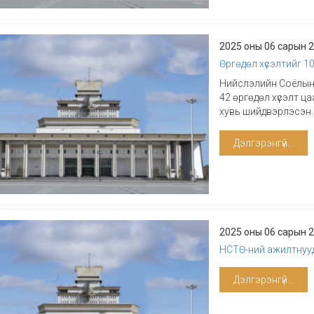
2025 оны 06 сарын 
Өргөдөл хүсэлтийг 1
Нийслэлийн Соёлын 
42 өргөдөл хүсэлт ца
хувь шийдвэрлэсэн.
Дэлгэрэнгүй...
2025 оны 06 сарын 
НСТӨ-ний ажилтнууд
Дэлгэрэнгүй...