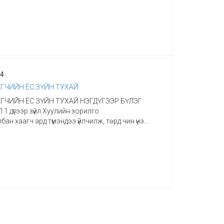
24
ГЧИЙН ЁС ЗҮЙН ТУХАЙ
ГЧИЙН ЁС ЗҮЙН ТУХАЙ НЭГДҮГЭЭР БҮЛЭГ
 дүгээр зүйл.Хуулийн зорилго
ан хаагч ард түмэндээ үйлчилж, төрд чин үнэ...