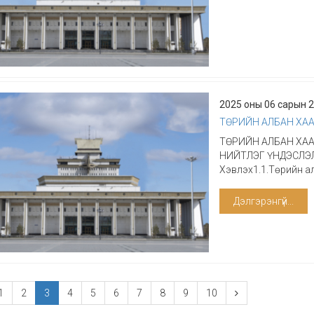
2025 оны 06 сарын 
ТӨРИЙН АЛБАН ХАА
ТӨРИЙН АЛБАН ХАА
НИЙТЛЭГ ҮНДЭСЛЭЛ 1
Хэвлэх1.1.Төрийн алб
Дэлгэрэнгүй...
1
2
3
4
5
6
7
8
9
10