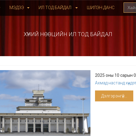
МЭДЭЭ
ИЛ ТОД БАЙДАЛ
ШИЛЭН ДАНС
ХҮНИЙ НӨӨЦИЙН ИЛ ТОД БАЙДАЛ
2025 оны 10 сарын 
Ахмад настанд хүндэтг
Дэлгэрэнгүй...