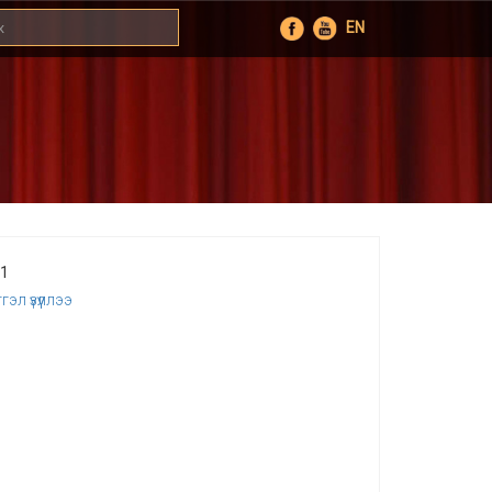
EN
01
эл үзүүллээ