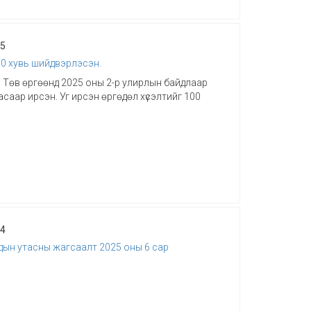
25
00 хувь шийдвэрлэсэн.
Төв өргөөнд 2025 оны 2-р улирлын байдлаар
асаар ирсэн. Уг ирсэн өргөдөл хүсэлтийг 100
24
ын утасны жагсаалт 2025 оны 6 сар