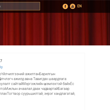
EN
17
йр
рҮйлчилгээний ажилтанБарилгын
йлчлэгч ажилд авна Тавигдах шаардлага:
уулалт сайтайМэргэжлийн үнэмлэхтэй байхЁс
ёлтойАжлын ачаалал даах чадвартайБагаар
ллахТогтвор суурьшилтай, эерэг хандлагатай,