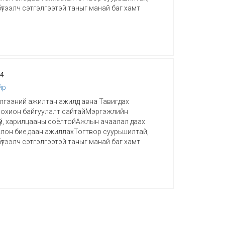
бүтээлч сэтгэлгээтэй таныг манай баг хамт
24
йр
лгээний ажилтан ажилд авна Тавигдах
зохион байгуулалт сайтайМэргэжлийн
зүй, харилцааны соёлтойАжлын ачаалал даах
лон бие даан ажиллахТогтвор суурьшилтай,
бүтээлч сэтгэлгээтэй таныг манай баг хамт