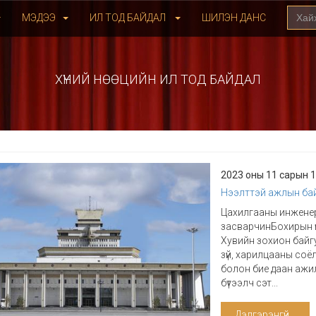
МЭДЭЭ
ИЛ ТОД БАЙДАЛ
ШИЛЭН ДАНС
ХҮНИЙ НӨӨЦИЙН ИЛ ТОД БАЙДАЛ
2023 оны 11 сарын 
Нээлттэй ажлын ба
Цахилгааны инжене
засварчинБохирын ү
Хувийн зохион байг
зүй, харилцааны со
болон бие даан ажи
бүтээлч сэт...
Дэлгэрэнгүй...