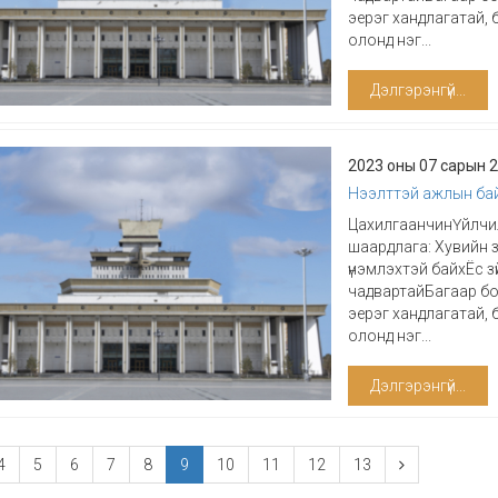
эерэг хандлагатай, 
олонд нэг...
Дэлгэрэнгүй...
2023 оны 07 сарын 
Нээлттэй ажлын ба
ЦахилгаанчинҮйлчи
шаардлага: Хувийн 
үнэмлэхтэй байхЁс 
чадвартайБагаар бо
эерэг хандлагатай, 
олонд нэг...
Дэлгэрэнгүй...
4
5
6
7
8
9
10
11
12
13