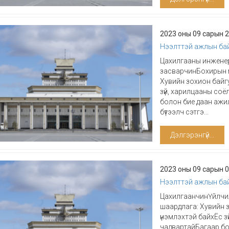
2023 оны 09 сарын 
Нээлттэй ажлын ба
Цахилгааны инжене
засварчинБохирын ү
Хувийн зохион байг
зүй, харилцааны со
болон бие даан ажи
бүтээлч сэтгэ...
Дэлгэрэнгүй...
2023 оны 09 сарын 
Нээлттэй ажлын ба
ЦахилгаанчинҮйлчи
шаардлага: Хувийн 
үнэмлэхтэй байхЁс 
чадвартайБагаар бо