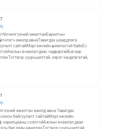
27
йр
рҮйлчилгээний ажилтанБарилгын
йлчлэгч ажилд авнаТавигдах шаардлага:
уулалт сайтайМэргэжлийн үнэмлэхтэй байхЁс
ёлтойАжлын ачаалал даах чадвартайБагаар
ллахТогтвор суурьшилтай, эерэг хандлагатай,
01
йр
лгээний ажилтан ажилд авна Тавигдах
зохион байгуулалт сайтайМэргэжлийн
зүй, харилцааны соёлтойАжлын ачаалал даах
лон бие даан ажиллахТогтвор суурьшилтай,