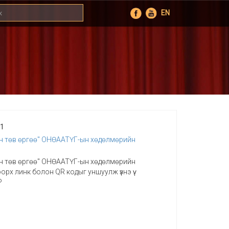
EN
01
н төв өргөө" ОНӨААТҮГ-ын хөдөлмөрийн
н төв өргөө" ОНӨААТҮГ-ын хөдөлмөрийн
рх линк болон QR кодыг уншуулж үзнэ үү.
P