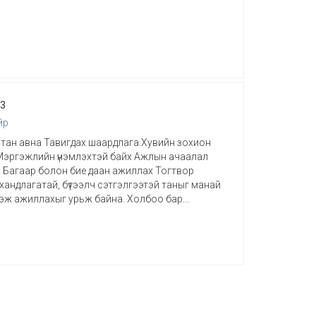
23
йр
тан авна Тавигдах шаардлага.Хувийн зохион
Мэргэжлийн үнэмлэхтэй байх Ажлын ачаалал
х Багаар болон бие даан ажиллах Тогтвор
хандлагатай, бүтээлч сэтгэлгээтэй таныг манай
эж ажиллахыг урьж байна. Холбоо бар...