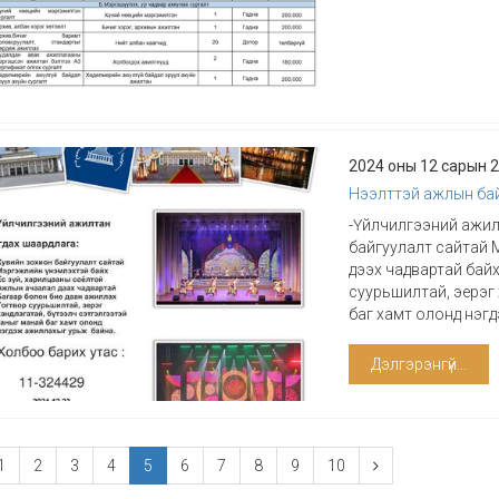
2024 оны 12 сарын 
Нээлттэй ажлын ба
-Үйлчилгээний ажил
байгуулалт сайтай 
дээх чадвартай бай
суурьшилтай, эерэг 
баг хамт олонд нэгд
Дэлгэрэнгүй...
1
2
3
4
5
6
7
8
9
10