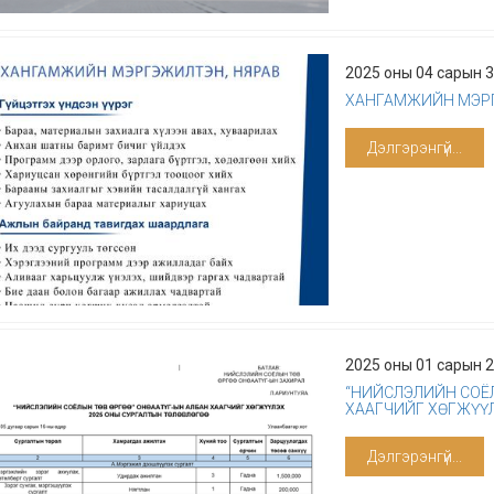
2025 оны 04 сарын 
ХАНГАМЖИЙН МЭРГ
Дэлгэрэнгүй...
2025 оны 01 сарын 
“НИЙСЛЭЛИЙН СОЁЛ
ХААГЧИЙГ ХӨГЖҮҮЛ
Дэлгэрэнгүй...