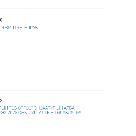
30
ЭЖИЛТЭН, НЯРАВ
22
ЫН ТӨВ ӨРГӨӨ” ОНӨААТҮГ-ЫН АЛБАН
ЭХ 2025 ОНЫ СУРГАЛТЫН ТӨЛӨВЛӨГӨӨ