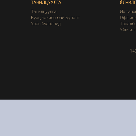
ТАНИЛЦУУЛГА
ҮЙЛЧИЛ
Танилцуулга
Их танх
Бүтэц зохион байгуулалт
Оффисы
Уран бүтээлчид
Тасалба
Үйлчил
14