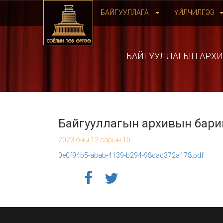
БАЙГУУЛЛАГА
ҮЙЛЧИЛГЭЭ
БАЙГУУЛЛАГЫН АРХИВ
Байгууллагын архивын баримт
2023 оны 12 сарын 10
0e0f94b5-abab-4139-b294-98dad372a178.pdf