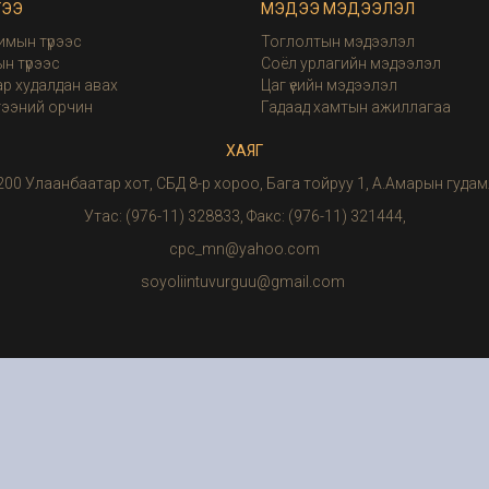
ГЭЭ
МЭДЭЭ МЭДЭЭЛЭЛ
имын түрээс
Тоглолтын мэдээлэл
н түрээс
Соёл урлагийн мэдээлэл
р худалдан авах
Цаг үеийн мэдээлэл
гээний орчин
Гадаад хамтын ажиллагаа
ХАЯГ
200 Улаанбаатар хот, СБД 8-р хороо, Бага тойруу 1, А.Амарын гудам
Утас: (976-11) 328833, Факс: (976-11) 321444,
cpc_mn@yahoo.com
soyoliintuvurguu@gmail.com