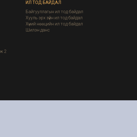
ИЛ ТОД БАЙДАЛ
Байгууллагын ил тод байдал
Хууль эрх зүйн ил тод байдал
Хүний нөөцийн ил тод байдал
Шилэн данс
ж 2