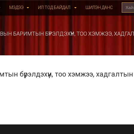
МЭДЭЭ
ИЛ ТОД БАЙДАЛ
ШИЛЭН ДАНС
ЫН БАРИМТЫН БҮРЭЛДЭХҮҮН, ТОО ХЭМЖЭЭ, ХАДГ
ын бүрэлдэхүүн, тоо хэмжээ, хадгалтын